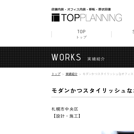
TOP
トップ
店舗内
クリニ
美容室
オフィ
原状回
WORKS
実績紹介
トップ
実績紹介
モダンかつスタイリッシュなオフィス
モダンかつスタイリッシュな
札幌市中央区
【設計・施工】