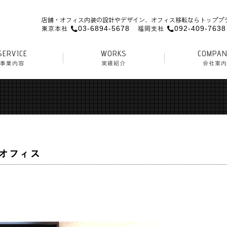
店舗・オフィス内装の設計やデザイン、オフィス移転ならトッププ
東京本社
福岡支社
03-6894-5678
092-409-7638
SERVICE
WORKS
COMPA
事業内容
実績紹介
会社案内
装
ック内装
・ヘアサロン内装
ス内装・移転
復
オフィス