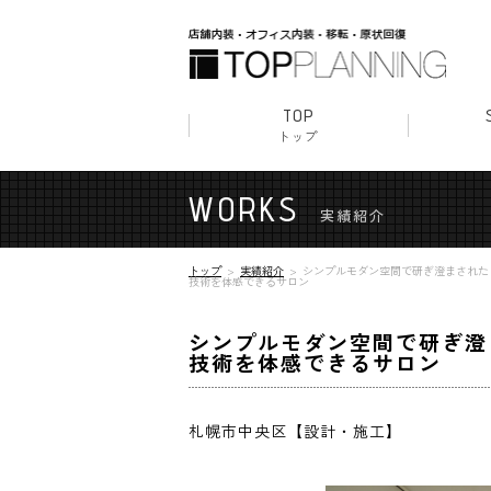
TOP
トップ
店舗内
クリニ
美容室
オフィ
原状回
WORKS
実績紹介
トップ
実績紹介
シンプルモダン空間で研ぎ澄まされた
技術を体感できるサロン
シンプルモダン空間で研ぎ澄
技術を体感できるサロン
札幌市中央区【設計・施工】