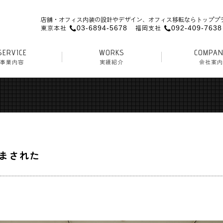
店舗・オフィス内装の設計やデザイン、オフィス移転ならトッププ
東京本社
福岡支社
03-6894-5678
092-409-7638
SERVICE
WORKS
COMPA
事業内容
実績紹介
会社案内
装
ック内装
・ヘアサロン内装
ス内装・移転
復
まされた