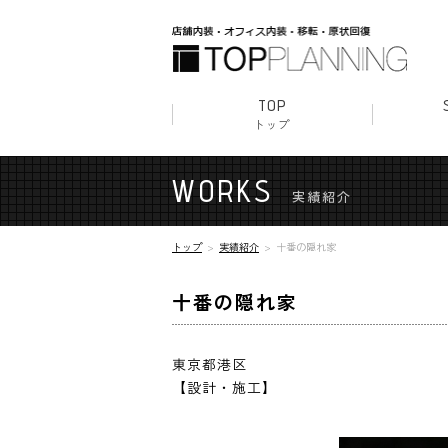
TOP
トップ
店舗内
クリニ
美容室
オフィ
原状回
WORKS
実績紹介
トップ
実績紹介
十番の隠れ家
十番の隠れ家
東京都港区
【設計・施工】