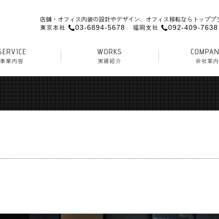
店舗・オフィス内装の設計やデザイン、オフィス移転ならトッププ
東京本社
福岡支社
03-6894-5678
092-409-7638
SERVICE
WORKS
COMPA
事業内容
実績紹介
会社案内
装
ック内装
・ヘアサロン内装
ス内装・移転
復